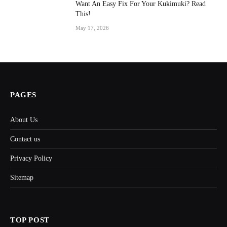
Want An Easy Fix For Your Kukimuki? Read
This!
May 17, 2026
PAGES
About Us
Contact us
Privacy Policy
Sitemap
TOP POST