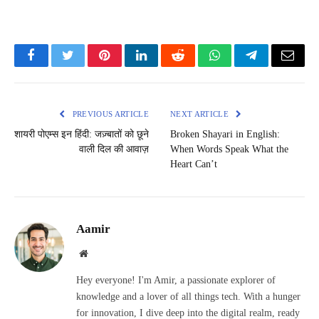
Facebook
Twitter
Pinterest
LinkedIn
Reddit
WhatsApp
Telegram
Email
PREVIOUS ARTICLE
NEXT ARTICLE
शायरी पोएम्स इन हिंदी: जज़्बातों को छूने
Broken Shayari in English:
वाली दिल की आवाज़
When Words Speak What the
Heart Can’t
Aamir
Website
Hey everyone! I'm Amir, a passionate explorer of
knowledge and a lover of all things tech. With a hunger
for innovation, I dive deep into the digital realm, ready