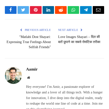
Facebook
Twitter
Pinterest
LinkedIn
Reddit
WhatsApp
Telegram
Email
PREVIOUS ARTICLE
NEXT ARTICLE
“Matlabi Dost Shayari:
Love Images Shayari – दिल की
Expressing True Feelings About
बातें छुपाने का सबसे रोमांटिक तरीका
Selfish Friends”
Aamir
Website
Hey everyone! I'm Amir, a passionate explorer of
knowledge and a lover of all things tech. With a hunger
for innovation, I dive deep into the digital realm, ready
to reshape the world one line of code at a time. Join me