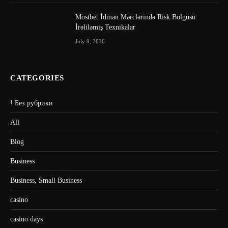
Mostbet İdman Mərclərində Risk Bölgüsü:
İrəliləmiş Texnikalar
July 9, 2026
CATEGORIES
! Без рубрики
All
Blog
Business
Business, Small Business
casino
casino days