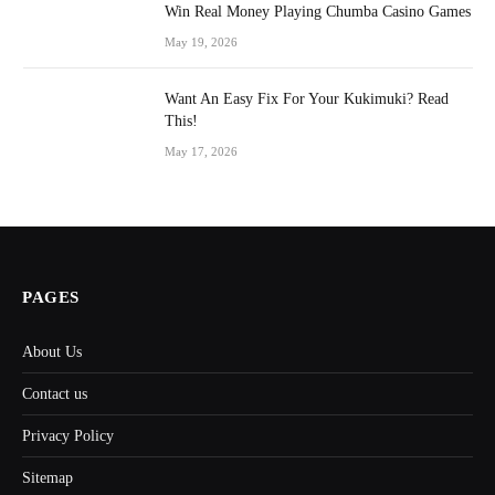
Win Real Money Playing Chumba Casino Games
May 19, 2026
Want An Easy Fix For Your Kukimuki? Read
This!
May 17, 2026
PAGES
About Us
Contact us
Privacy Policy
Sitemap