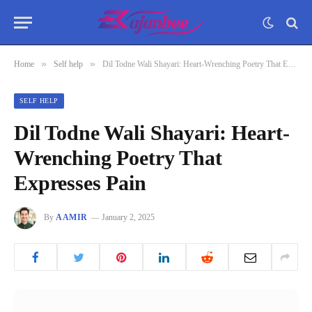
»
»
Home
Self help
Dil Todne Wali Shayari: Heart-Wrenching Poetry That Expresses Pain
SELF HELP
Dil Todne Wali Shayari: Heart-
Wrenching Poetry That
Expresses Pain
By
AAMIR
January 2, 2025