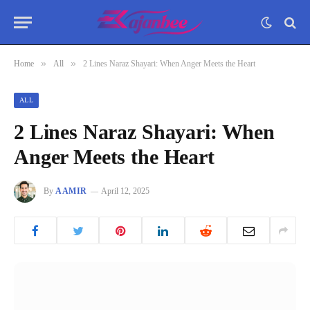
»
»
Home
All
2 Lines Naraz Shayari: When Anger Meets the Heart
ALL
2 Lines Naraz Shayari: When
Anger Meets the Heart
By
AAMIR
April 12, 2025