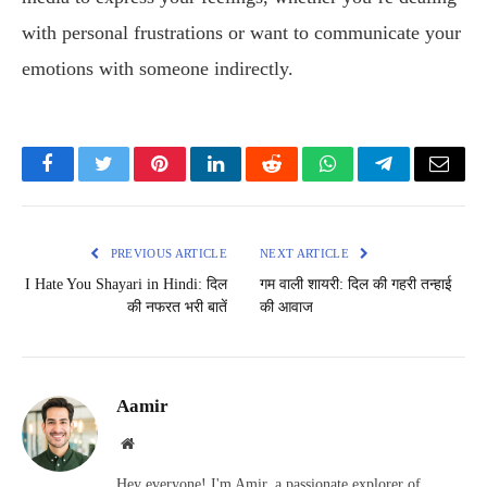
with personal frustrations or want to communicate your
emotions with someone indirectly.
Facebook
Twitter
Pinterest
LinkedIn
Reddit
WhatsApp
Telegram
Email
PREVIOUS ARTICLE
NEXT ARTICLE
I Hate You Shayari in Hindi: दिल
गम वाली शायरी: दिल की गहरी तन्हाई
की नफरत भरी बातें
की आवाज
Aamir
Website
Hey everyone! I'm Amir, a passionate explorer of