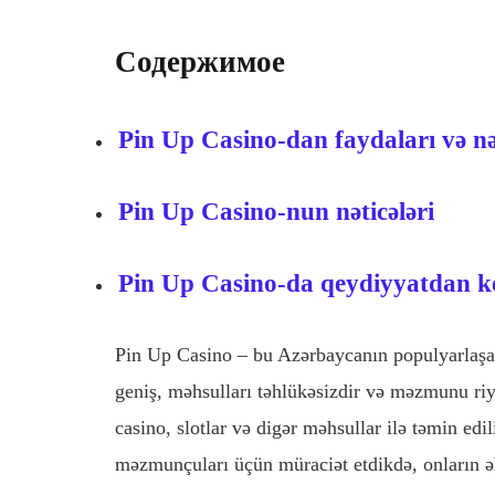
Содержимое
Pin Up Casino-dan faydaları və nət
Pin Up Casino-nun nəticələri
Pin Up Casino-da qeydiyyatdan ke
Pin Up Casino – bu Azərbaycanın populyarlaşa
geniş, məhsulları təhlükəsizdir və məzmunu riy
casino, slotlar və digər məhsullar ilə təmin e
məzmunçuları üçün müraciət etdikdə, onların ə