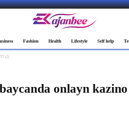
usiness
Fashion
Health
Lifestyle
Self help
Te
727 (2)
baycanda onlayn kazino