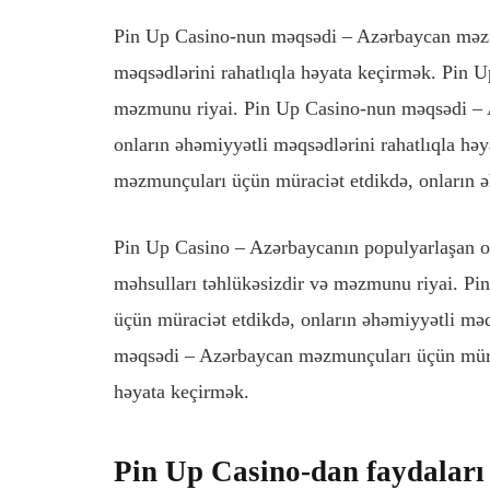
Pin Up Casino-nun məqsədi – Azərbaycan məzmu
məqsədlərini rahatlıqla həyata keçirmək. Pin U
məzmunu riyai. Pin Up Casino-nun məqsədi – 
onların əhəmiyyətli məqsədlərini rahatlıqla h
məzmunçuları üçün müraciət etdikdə, onların ə
Pin Up Casino – Azərbaycanın populyarlaşan o
məhsulları təhlükəsizdir və məzmunu riyai. 
üçün müraciət etdikdə, onların əhəmiyyətli mə
məqsədi – Azərbaycan məzmunçuları üçün müraci
həyata keçirmək.
Pin Up Casino-dan faydaları 