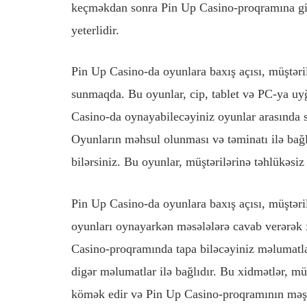
keçməkdan sonra Pin Up Casino-proqramına gi
yeterlidir.
Pin Up Casino-da oyunlara baxış açısı, müştəri
sunmaqda. Bu oyunlar, cip, tablet və PC-ya uy
Casino-da oynayabilecəyiniz oyunlar arasında slo
Oyunların məhsul olunması və təminatı ilə bağ
bilərsiniz. Bu oyunlar, müştərilərinə təhlükəsiz
Pin Up Casino-da oyunlara baxış açısı, müştəril
oyunları oynayarkən məsələlərə cavab verərək 
Casino-proqramında tapa biləcəyiniz məlumatlar
digər məlumatlar ilə bağlıdır. Bu xidmətlər, mü
kömək edir və Pin Up Casino-proqramının məşh