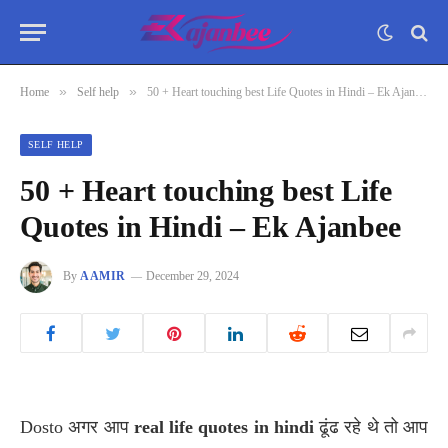
»
»
Home
Self help
50 + Heart touching best Life Quotes in Hindi – Ek Ajanbee
SELF HELP
50 + Heart touching best Life
Quotes in Hindi – Ek Ajanbee
By
AAMIR
December 29, 2024
Dosto अगर आप
real life quotes in hindi
ढूंढ रहे थे तो आप