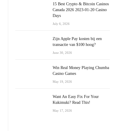
15 Best Crypto & Bitcoin Casinos
Canada 2026 2023-01-20 Casino
Days
July 6, 2026
Zijn Apple Pay kosten bij een
transactie van $100 hoog?
June 30, 2026
Win Real Money Playing Chumba
Casino Games
May 19, 2026
Want An Easy Fix For Your
Kukimuki? Read This!
May 17, 2026