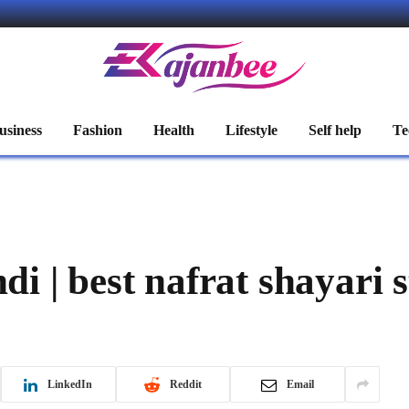
usiness
Fashion
Health
Lifestyle
Self help
Te
di | best nafrat shayari 
LinkedIn
Reddit
Email