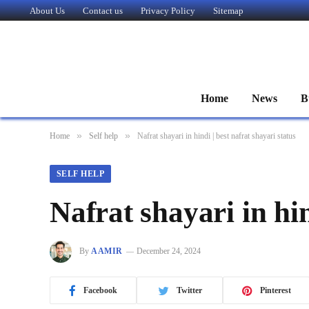
About Us
Contact us
Privacy Policy
Sitemap
Home
News
B
»
»
Home
Self help
Nafrat shayari in hindi | best nafrat shayari status
SELF HELP
Nafrat shayari in hin
By
AAMIR
December 24, 2024
Facebook
Twitter
Pinterest