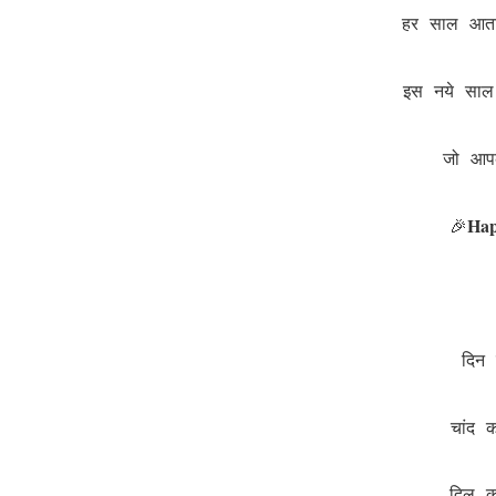
हर साल आता
इस नये साल
जो आप
Hap
🎉
दिन 
चांद क