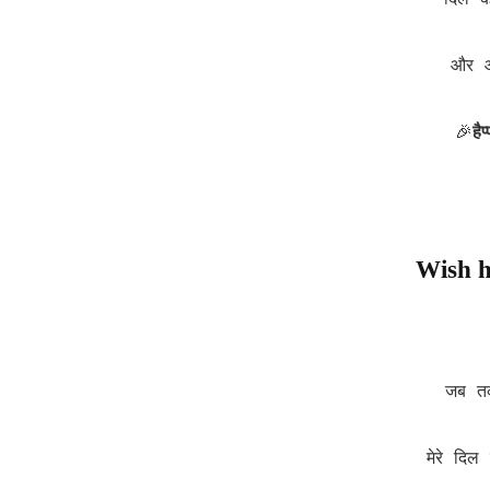
दिल क
और आ
हैप
🎉
Wish h
जब तक
मेरे दि