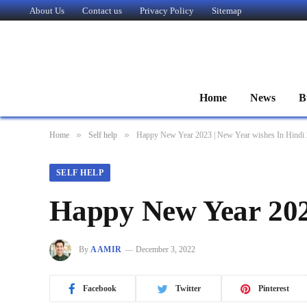
About Us
Contact us
Privacy Policy
Sitemap
Home
News
B
»
»
Home
Self help
Happy New Year 2023 | New Year wishes In Hindi
SELF HELP
Happy New Year 2023
By
AAMIR
December 3, 2022
Facebook
Twitter
Pinterest