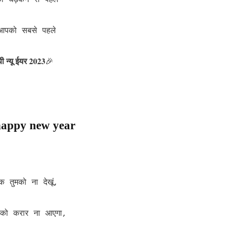
ो धड़कन से पहले
पको सबसे पहले
्पी न्यू ईयर 2023
🎉
appy new year
 तुमको ना देखूं,
ल को करार ना आएगा,