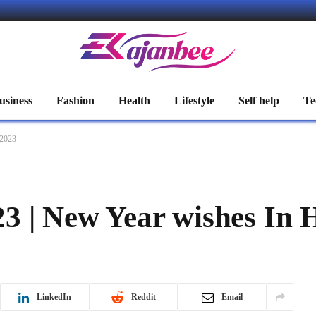
usiness
Fashion
Health
Lifestyle
Self help
Te
 2023
 | New Year wishes In 
LinkedIn
Reddit
Email