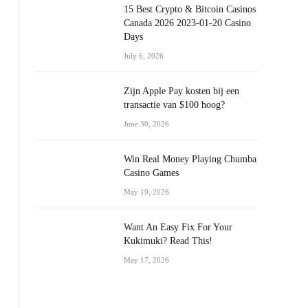
15 Best Crypto & Bitcoin Casinos
Canada 2026 2023-01-20 Casino
Days
July 6, 2026
Zijn Apple Pay kosten bij een
transactie van $100 hoog?
June 30, 2026
Win Real Money Playing Chumba
Casino Games
May 19, 2026
Want An Easy Fix For Your
Kukimuki? Read This!
May 17, 2026