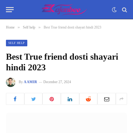
»
»
Home
Self help
Best True friend dosti shayari hindi 2023
SELF HELP
Best True friend dosti shayari
hindi 2023
By
AAMIR
December 27, 2024